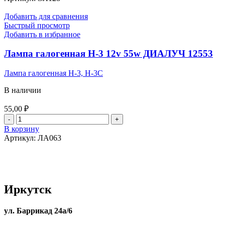
типа
"О"
Добавить для сравнения
d=5мм
Быстрый просмотр
с
Добавить в избранное
проводом
120
Лампа галогенная Н-3 12v 55w ДИАЛУЧ 12553
мм
Лампа галогенная Н-3, Н-3С
В наличии
55,00
₽
Количество
товара
В корзину
Лампа
Артикул:
ЛА063
галогенная
Н-3
12v
55w
ДИАЛУЧ
Иркутск
12553
ул. Баррикад 24а/6