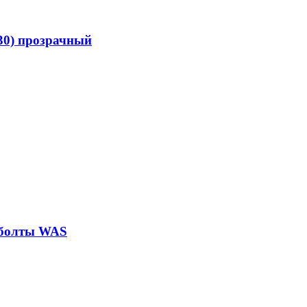
30) прозрачный
д болты WAS