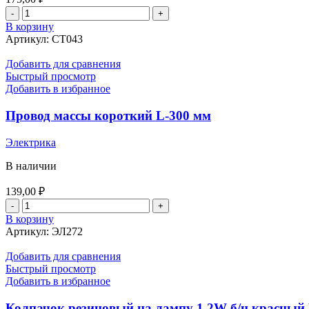
Количество
товара
В корзину
Светоотражатель
Артикул:
СТ043
839
треугольн.
Добавить для сравнения
(крас)
Быстрый просмотр
с
Добавить в избранное
отв.
под
Провод массы короткий L-300 мм
болты
WAS
Электрика
В наличии
139,00
₽
Количество
товара
В корзину
Провод
Артикул:
ЭЛ272
массы
короткий
Добавить для сравнения
L-
Быстрый просмотр
300
Добавить в избранное
мм
Колпачок резиновый на лампу 1,2W б/ц красный