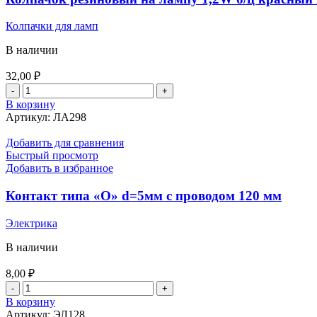
Колпачки для ламп
В наличии
32,00
₽
Количество
товара
В корзину
Колпачок
Артикул:
ЛА298
резиновый
на
Добавить для сравнения
лампу
Быстрый просмотр
1,2W
Добавить в избранное
б/
ц
Контакт типа «О» d=5мм с проводом 120 мм
красный
KOITO
Электрика
(T5)
В наличии
8,00
₽
Количество
товара
В корзину
Контакт
Артикул:
ЭЛ128