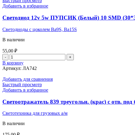
Быстрый просмотр
Добавить в избранное
Светодиод 12v 5w ПУПСИК (Белый) 10 SMD (30*
Светодиоды с цоколем Ba9S, Ba15S
В наличии
55,00
₽
Количество
товара
В корзину
Светодиод
Артикул:
ЛА742
12v
5w
Добавить для сравнения
ПУПСИК
Быстрый просмотр
(Белый)
Добавить в избранное
10
SMD
Светоотражатель 839 треугольн. (крас) с отв. по
(30*30)
прозрачный
Светотехника для грузовых а/м
В наличии
175,00
₽