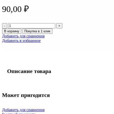
90,00
₽
Количество
товара
В корзину
Покупка в 1 клик
Светоотражатель
Добавить для сравнения
842
Добавить в избранное
кругл.
(крас)
61
мм.
на
самоклейке
Описание товара
WAS
Может пригодится
Добавить для сравнения