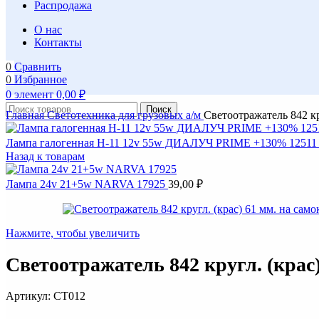
Распродажа
О нас
Контакты
0
Сравнить
0
Избранное
0
элемент
0,00
₽
Поиск
Главная
Светотехника для грузовых а/м
Светоотражатель 842 кр
Лампа галогенная Н-11 12v 55w ДИАЛУЧ PRIME +130% 1251
Назад к товарам
Лампа 24v 21+5w NARVA 17925
39,00
₽
Нажмите, чтобы увеличить
Светоотражатель 842 кругл. (крас
Артикул:
СТ012