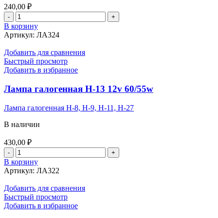
240,00
₽
Количество
товара
В корзину
Светодиод
Артикул:
ЛА324
12/24v
21w
Добавить для сравнения
Б/
Быстрый просмотр
Ц
Добавить в избранное
(белый)
36
Лампа галогенная Н-13 12v 60/55w
SMD
(6-
Лампа галогенная Н-8, Н-9, Н-11, Н-27
30*30,
30-
В наличии
40*14)
Алюм
430,00
₽
Количество
товара
В корзину
Лампа
Артикул:
ЛА322
галогенная
Н-13
Добавить для сравнения
12v
Быстрый просмотр
60/55w
Добавить в избранное