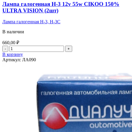
Лампа галогенная Н-3 12v 55w CIKOO 150%
ULTRA VISION (2шт)
Лампа галогенная Н-3, Н-3С
В наличии
660,00
₽
Количество
товара
В корзину
Лампа
Артикул:
ЛА090
галогенная
Н-3
12v
55w
CIKOO
150%
ULTRA
VISION
(2шт)