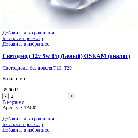
Добавить для сравнения
Быстрый просмотр
Добавить в избранное
Светодиод 12v 5w б/ц (Белый) OSRAM (аналог)
Светодиоды без цоколя T10, T20
В наличии
35,00
₽
Количество
товара
В корзину
Светодиод
Артикул:
ЛА862
12v
5w
Добавить для сравнения
б/
Быстрый просмотр
ц
Добавить в избранное
(Белый)