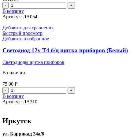
Количество
товара
В корзину
Лампа
Артикул:
ЛА054
б.цоколя
12v
Добавить для сравнения
5w
Быстрый просмотр
PHILIPS
Добавить в избранное
X-
treme
Светодиод 12v Т4 б/ц щитка приборов (Белый)
Vision
(2шт.)
Светодиоды щитка приборов
синяя
В наличии
75,00
₽
Количество
товара
В корзину
Светодиод
Артикул:
ЛА310
12v
Т4
б/
Иркутск
ц
щитка
приборов
ул. Баррикад 24а/6