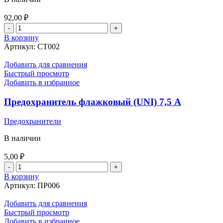
92,00
₽
Количество
товара
В корзину
Светоотражатель
Артикул:
СТ002
прямоугольный
(красный)
Добавить для сравнения
96*42мм.
Быстрый просмотр
на
Добавить в избранное
липучке
WAS(848)
Предохранитель флажковый (UNI) 7,5 А
Предохранители
В наличии
5,00
₽
Количество
товара
В корзину
Предохранитель
Артикул:
ПР006
флажковый
(UNI)
Добавить для сравнения
7,5
Быстрый просмотр
А
Добавить в избранное