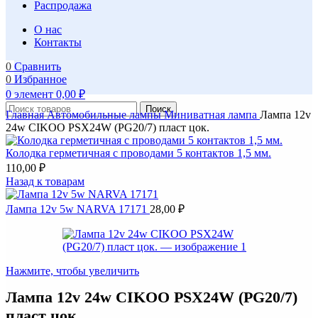
Распродажа
О нас
Контакты
0
Сравнить
0
Избранное
0
элемент
0,00
₽
Поиск
Главная
Автомобильные лампы
Миниватная лампа
Лампа 12v
24w CIKOO PSX24W (PG20/7) пласт цок.
Колодка герметичная с проводами 5 контактов 1,5 мм.
110,00
₽
Назад к товарам
Лампа 12v 5w NARVA 17171
28,00
₽
Нажмите, чтобы увеличить
Лампа 12v 24w CIKOO PSX24W (PG20/7)
пласт цок.