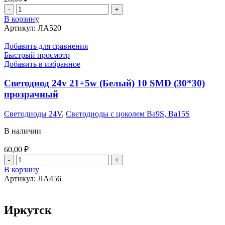
Количество
товара
В корзину
Светодиод
Артикул:
ЛА520
24v
5w
Добавить для сравнения
салонный
Быстрый просмотр
(Белый)
Добавить в избранное
COB
Светодиод 24v 21+5w (Белый) 10 SMD (30*30)
прозрачный
Светодиоды 24V
,
Светодиоды с цоколем Ba9S, Ba15S
В наличии
60,00
₽
Количество
товара
В корзину
Светодиод
Артикул:
ЛА456
24v
21+5w
(Белый)
Иркутск
10
SMD