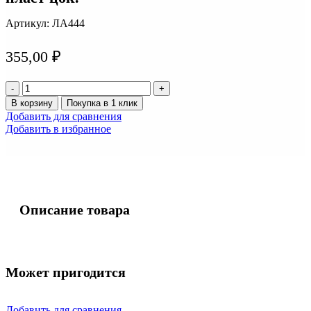
Артикул:
ЛА444
355,00
₽
Количество
товара
В корзину
Покупка в 1 клик
Лампа
Добавить для сравнения
12v
Добавить в избранное
24w
CIKOO
PSX24W
(PG20/7)
пласт
цок.
Описание товара
Может пригодится
Добавить для сравнения