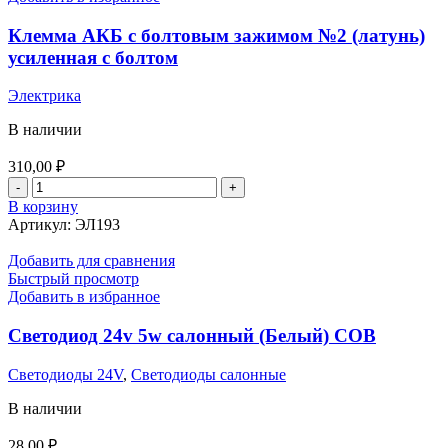
Клемма АКБ с болтовым зажимом №2 (латунь)
усиленная с болтом
Электрика
В наличии
310,00
₽
Количество
товара
В корзину
Клемма
Артикул:
ЭЛ193
АКБ
с
Добавить для сравнения
болтовым
Быстрый просмотр
зажимом
Добавить в избранное
№2
(латунь)
Светодиод 24v 5w салонный (Белый) COB
усиленная
с
Светодиоды 24V
,
Светодиоды салонные
болтом
В наличии
28,00
₽