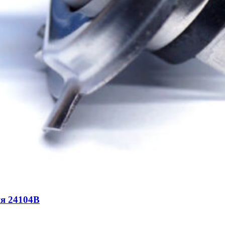
я 24104B