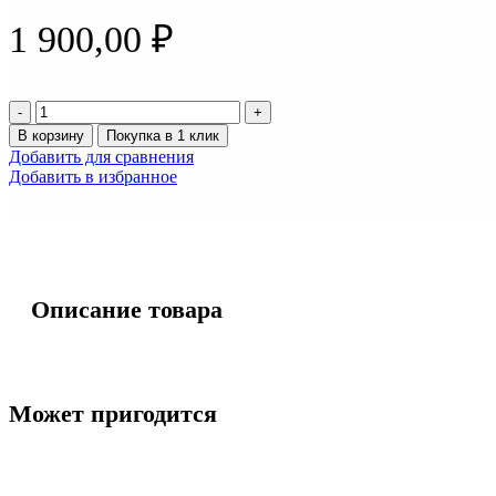
1 900,00
₽
Количество
товара
В корзину
Покупка в 1 клик
Светодиод
Добавить для сравнения
ZES
Добавить в избранное
Philips
12-
24v
H4
20/20W
6000K
Описание товара
(2шт)
(12000Lm)
Может пригодится