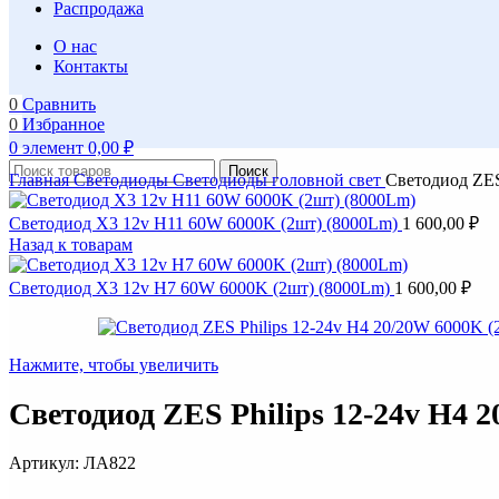
Распродажа
О нас
Контакты
0
Сравнить
0
Избранное
0
элемент
0,00
₽
Поиск
Главная
Светодиоды
Светодиоды головной свет
Светодиод ZES
Светодиод X3 12v H11 60W 6000K (2шт) (8000Lm)
1 600,00
₽
Назад к товарам
Светодиод X3 12v H7 60W 6000K (2шт) (8000Lm)
1 600,00
₽
Нажмите, чтобы увеличить
Светодиод ZES Philips 12-24v H4 
Артикул:
ЛА822