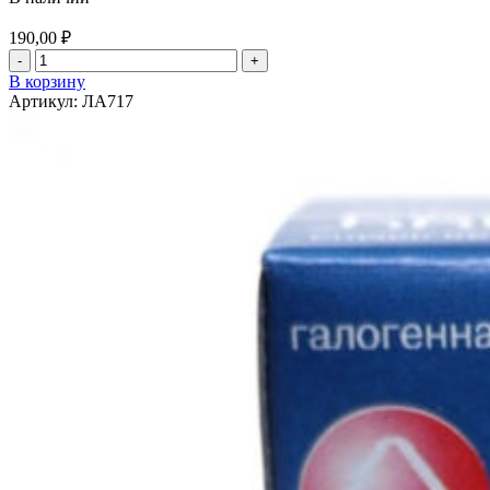
190,00
₽
Количество
товара
В корзину
Лампа
Артикул:
ЛА717
галогенная
НВ-3
12v
60w
ВОСХОД
80903