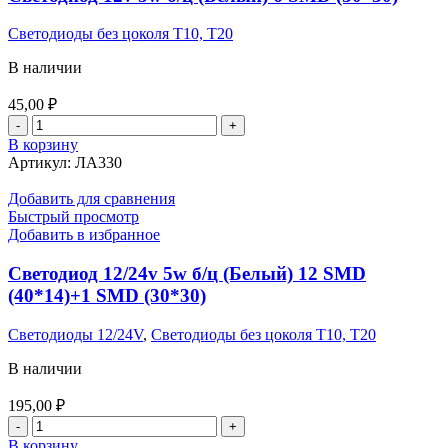
(Красный)
2
Светодиоды без цоколя T10, T20
COB
В наличии
45,00
₽
Количество
товара
В корзину
Светодиод
Артикул:
ЛА330
12v
5w
Добавить для сравнения
б/
Быстрый просмотр
ц
Добавить в избранное
(Белый)
6
Светодиод 12/24v 5w б/ц (Белый) 12 SMD
SMD
(40*14)+1 SMD (30*30)
(30*30)
Светодиоды 12/24V
,
Светодиоды без цоколя T10, T20
В наличии
195,00
₽
Количество
товара
В корзину