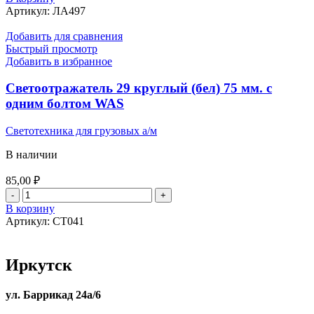
Светодиод
Артикул:
ЛА497
12/24v
5w
Добавить для сравнения
б/
Быстрый просмотр
ц
Добавить в избранное
(Белый)
12
Светоотражатель 29 круглый (бел) 75 мм. с
SMD
одним болтом WAS
(40*14)+1
SMD
Светотехника для грузовых а/м
(30*30)
В наличии
85,00
₽
Количество
товара
В корзину
Светоотражатель
Артикул:
СТ041
29
круглый
(бел)
Иркутск
75
мм.
с
ул. Баррикад 24а/6
одним