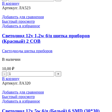
товара
В корзину
Лампа
Артикул:
ЛА523
галогенная
НS1
Добавить для сравнения
12v
Быстрый просмотр
35/35w
Добавить в избранное
PX43t
PHILIPS
Светодиод 12v 1,2w б/ц щитка приборов
12636
(Красный) 2 COB
Светодиоды щитка приборов
В наличии
10,00
₽
Количество
товара
В корзину
Светодиод
Артикул:
ЛА320
12v
1,2w
Добавить для сравнения
б/
Быстрый просмотр
ц
Добавить в избранное
щитка
приборов
Светодиод 12v 5w б/ц (Белый) 6 SMD (30*30)