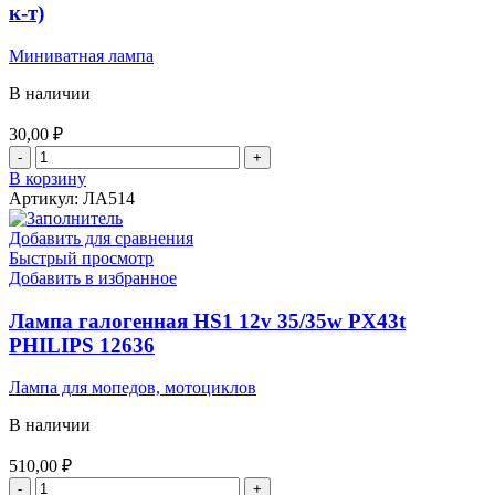
к-т)
Миниватная лампа
В наличии
30,00
₽
Количество
товара
В корзину
Лампа
Артикул:
ЛА514
24v
5w
Добавить для сравнения
General
Быстрый просмотр
Electric
Добавить в избранное
2626
HD
Лампа галогенная НS1 12v 35/35w PX43t
(1
PHILIPS 12636
нить
2
Лампа для мопедов, мотоциклов
к-
т)
В наличии
510,00
₽
Количество