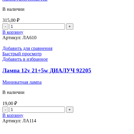
В наличии
315,00
₽
Количество
товара
В корзину
Лампа
Артикул:
ЛА610
галогенная
НВ-3
Добавить для сравнения
12v
Быстрый просмотр
60w
Добавить в избранное
NARVA
(48005)
Лампа 12v 21+5w ДИАЛУЧ 92205
Миниватная лампа
В наличии
19,00
₽
Количество
товара
В корзину
Лампа
Артикул:
ЛА114
12v
21+5w