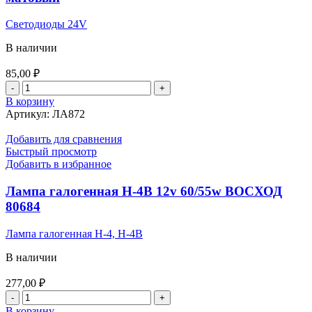
Светодиоды 24V
В наличии
85,00
₽
Количество
товара
В корзину
Светодиод
Артикул:
ЛА872
24v
5w
Добавить для сравнения
б/
Быстрый просмотр
ц
Добавить в избранное
(Белый)
PHILIPS
Лампа галогенная Н-4B 12v 60/55w ВОСХОД
(аналог)
80684
матовый
Лампа галогенная Н-4, H-4B
В наличии
277,00
₽
Количество
товара
В корзину