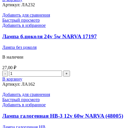
Лампа
Артикул:
ЛА232
галогенная
Н-4B
Добавить для сравнения
12v
Быстрый просмотр
60/55w
Добавить в избранное
ВОСХОД
80684
Лампа б.цоколя 24v 5w NARVA 17197
Лампа без цоколя
В наличии
27,00
₽
Количество
товара
В корзину
Лампа
Артикул:
ЛА162
б.цоколя
24v
Добавить для сравнения
5w
Быстрый просмотр
NARVA
Добавить в избранное
17197
Лампа галогенная НВ-3 12v 60w NARVA (48005)
Лампа галогенная HB