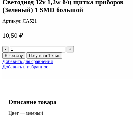
Светодиод 12v 1,2w б/ц щитка приборов
(Зеленый) 1 SMD большой
Артикул:
ЛА521
10,50
₽
Количество
товара
В корзину
Покупка в 1 клик
Светодиод
Добавить для сравнения
12v
Добавить в избранное
1,2w
б/
ц
щитка
приборов
(Зеленый)
Описание товара
1
SMD
Цвет — зеленый
большой