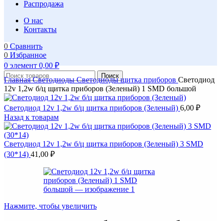
Распродажа
О нас
Контакты
0
Сравнить
0
Избранное
0
элемент
0,00
₽
Поиск
Главная
Светодиоды
Светодиоды щитка приборов
Светодиод
12v 1,2w б/ц щитка приборов (Зеленый) 1 SMD большой
Светодиод 12v 1,2w б/ц щитка приборов (Зеленый)
6,00
₽
Назад к товарам
Светодиод 12v 1,2w б/ц щитка приборов (Зеленый) 3 SMD
(30*14)
41,00
₽
Нажмите, чтобы увеличить