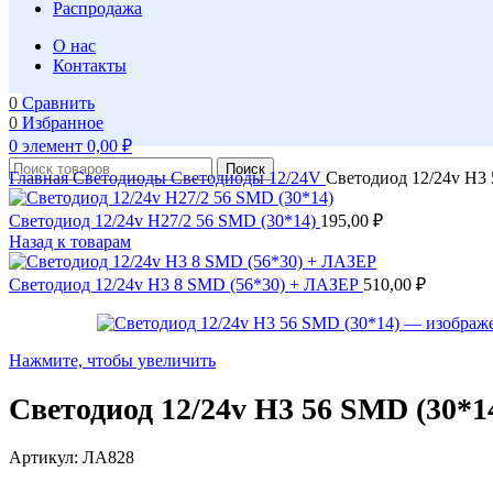
Распродажа
О нас
Контакты
0
Сравнить
0
Избранное
0
элемент
0,00
₽
Поиск
Главная
Светодиоды
Светодиоды 12/24V
Светодиод 12/24v H3
Светодиод 12/24v H27/2 56 SMD (30*14)
195,00
₽
Назад к товарам
Светодиод 12/24v H3 8 SMD (56*30) + ЛАЗЕР
510,00
₽
Нажмите, чтобы увеличить
Светодиод 12/24v H3 56 SMD (30*1
Артикул:
ЛА828