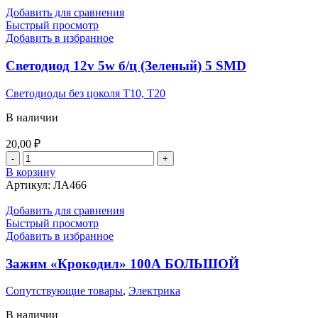
Добавить для сравнения
Быстрый просмотр
Добавить в избранное
Светодиод 12v 5w б/ц (Зеленый) 5 SMD
Светодиоды без цоколя T10, T20
В наличии
20,00
₽
Количество
товара
В корзину
Светодиод
Артикул:
ЛА466
12v
5w
Добавить для сравнения
б/
Быстрый просмотр
ц
Добавить в избранное
(Зеленый)
5
Зажим «Крокодил» 100А БОЛЬШОЙ
SMD
Сопутствующие товары
,
Электрика
В наличии