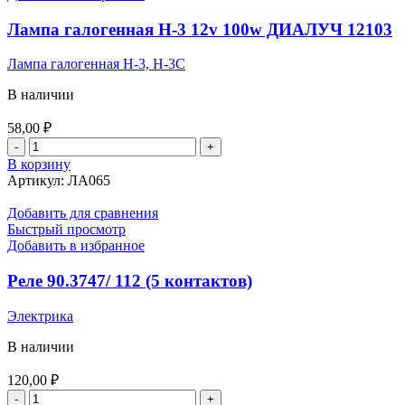
92121
Лампа галогенная Н-3 12v 100w ДИАЛУЧ 12103
Лампа галогенная Н-3, Н-3С
В наличии
58,00
₽
Количество
товара
В корзину
Лампа
Артикул:
ЛА065
галогенная
Н-3
Добавить для сравнения
12v
Быстрый просмотр
100w
Добавить в избранное
ДИАЛУЧ
12103
Реле 90.3747/ 112 (5 контактов)
Электрика
В наличии
120,00
₽
Количество