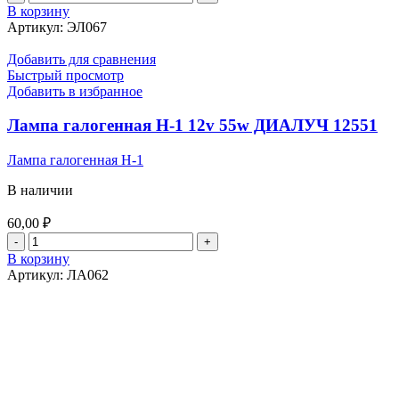
товара
В корзину
Реле
Артикул:
ЭЛ067
90.3747/
112
Добавить для сравнения
(5
Быстрый просмотр
контактов)
Добавить в избранное
Лампа галогенная Н-1 12v 55w ДИАЛУЧ 12551
Лампа галогенная Н-1
В наличии
60,00
₽
Количество
товара
В корзину
Лампа
Артикул:
ЛА062
галогенная
Н-1
12v
55w
ДИАЛУЧ
12551