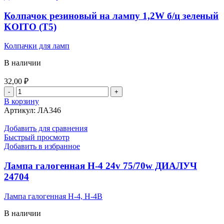
COB
Колпачок резиновый на лампу 1,2W б/ц зеленый
KOITO (T5)
Колпачки для ламп
В наличии
32,00
₽
Количество
товара
В корзину
Колпачок
Артикул:
ЛА346
резиновый
на
Добавить для сравнения
лампу
Быстрый просмотр
1,2W
Добавить в избранное
б/
ц
Лампа галогенная Н-4 24v 75/70w ДИАЛУЧ
зеленый
24704
KOITO
(T5)
Лампа галогенная Н-4, H-4B
В наличии