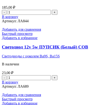
185,00
₽
Количество
товара
В корзину
Лампа
Артикул:
ЛА844
галогенная
НВ-4
Добавить для сравнения
12v
Быстрый просмотр
51w
Добавить в избранное
ВОСХОД
80904
Светодиод 12v 5w ПУПСИК (Белый) COB
Светодиоды с цоколем Ba9S, Ba15S
В наличии
23,00
₽
Количество
товара
В корзину
Светодиод
Артикул:
ЛА689
12v
5w
Добавить для сравнения
ПУПСИК
Быстрый просмотр
(Белый)
Добавить в избранное