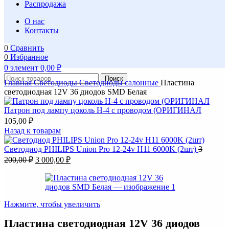
Распродажа
О нас
Контакты
0
Сравнить
0
Избранное
0
элемент
0,00
₽
Поиск
Главная
Светодиоды
Светодиоды салонные
Пластина
светодиодная 12V 36 диодов SMD Белая
Патрон под лампу цоколь H-4 с проводом (ОРИГИНАЛ
105,00
₽
Назад к товарам
Светодиод PHILIPS Union Pro 12-24v H11 6000K (2шт)
3
Первоначальная
Текущая
200,00
₽
3 000,00
₽
цена
цена:
составляла
3
3
000,00 ₽.
200,00 ₽.
Нажмите, чтобы увеличить
Пластина светодиодная 12V 36 диодов