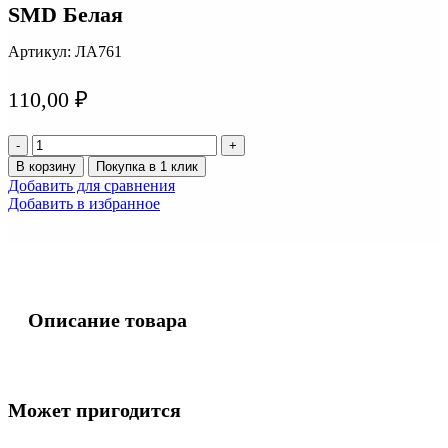
SMD Белая
Артикул:
ЛА761
110,00
₽
Количество
товара
В корзину
Покупка в 1 клик
Пластина
Добавить для сравнения
светодиодная
Добавить в избранное
12V
36
диодов
SMD
Белая
Описание товара
Может пригодится