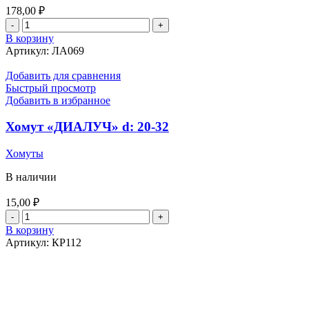
178,00
₽
Количество
товара
В корзину
Лампа
Артикул:
ЛА069
галогенная
Н-4
Добавить для сравнения
24v
Быстрый просмотр
75/70w
Добавить в избранное
ДИАЛУЧ
24704
Хомут «ДИАЛУЧ» d: 20-32
Хомуты
В наличии
15,00
₽
Количество
товара
В корзину
Хомут
Артикул:
КР112
"ДИАЛУЧ"
d:
20-
32