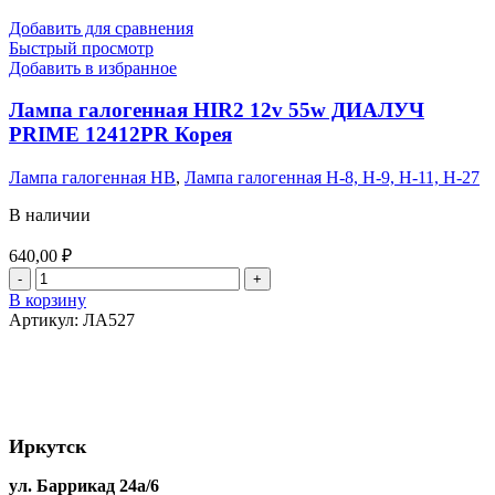
12v
5w
Добавить для сравнения
ПУПСИК
Быстрый просмотр
(Белый)
Добавить в избранное
9
SMD
Лампа галогенная HIR2 12v 55w ДИАЛУЧ
(30*14)
PRIME 12412PR Корея
матовый
шарик
Лампа галогенная HB
,
Лампа галогенная Н-8, Н-9, Н-11, Н-27
В наличии
640,00
₽
Количество
товара
В корзину
Лампа
Артикул:
ЛА527
галогенная
HIR2
12v
55w
ДИАЛУЧ
PRIME
Иркутск
12412PR
Корея
ул. Баррикад 24а/6