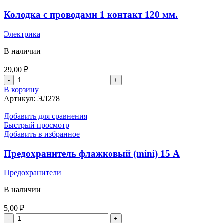
Колодка с проводами 1 контакт 120 мм.
Электрика
В наличии
29,00
₽
Количество
товара
В корзину
Колодка
Артикул:
ЭЛ278
с
проводами
Добавить для сравнения
1
Быстрый просмотр
контакт
Добавить в избранное
120
мм.
Предохранитель флажковый (mini) 15 А
Предохранители
В наличии
5,00
₽
Количество