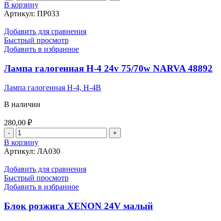
товара
В корзину
Предохранитель
Артикул:
ПР033
флажковый
(mini)
Добавить для сравнения
15
Быстрый просмотр
А
Добавить в избранное
Лампа галогенная Н-4 24v 75/70w NARVA 48892
Лампа галогенная Н-4, H-4B
В наличии
280,00
₽
Количество
товара
В корзину
Лампа
Артикул:
ЛА030
галогенная
Н-4
Добавить для сравнения
24v
Быстрый просмотр
75/70w
Добавить в избранное
NARVA
48892
Блок розжига XENON 24V малый