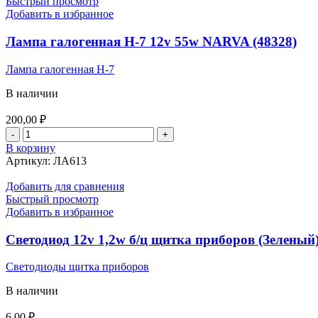
Быстрый просмотр
Добавить в избранное
Лампа галогенная Н-7 12v 55w NARVA (48328)
Лампа галогенная Н-7
В наличии
200,00
₽
Количество
товара
В корзину
Лампа
Артикул:
ЛА613
галогенная
Н-7
Добавить для сравнения
12v
Быстрый просмотр
55w
Добавить в избранное
NARVA
(48328)
Светодиод 12v 1,2w б/ц щитка приборов (Зеленый
Светодиоды щитка приборов
В наличии
6,00
₽