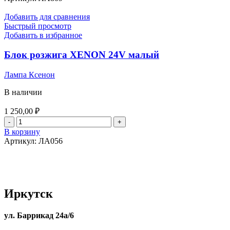
24v
21w
Добавить для сравнения
(Белый)
Быстрый просмотр
50
Добавить в избранное
SMD
(30*14)
Блок розжига XENON 24V малый
Лампа Ксенон
В наличии
1 250,00
₽
Количество
товара
В корзину
Блок
Артикул:
ЛА056
розжига
XENON
24V
малый
Иркутск
ул. Баррикад 24а/6