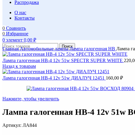
Распродажа
О нас
Контакты
0
Сравнить
0
Избранное
0
элемент
0,00
₽
Поиск
Главная
Автомобильные лампы
Лампа галогенная HB
Лампа г
Лампа галогенная НВ-4 12v 51w SPECTR SUPER WHITE
220,
Назад к товарам
Лампа галогенная НВ-4 12v 51w ДИАЛУЧ 12451
160,00
₽
Нажмите, чтобы увеличить
Лампа галогенная НВ-4 12v 51w 
Артикул:
ЛА844