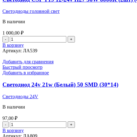
+90%
12451
Светодиоды головной свет
PRMU
2шт.
В наличии
1 000,00
₽
Количество
товара
В корзину
Светодиод
Артикул:
ЛА539
CSP
Y19
Добавить для сравнения
12-
Быстрый просмотр
24v
Добавить в избранное
H27
36W
Светодиод 24v 21w (Белый) 50 SMD (30*14)
6000K
(2шт)
Светодиоды 24V
(4500Lm)
В наличии
97,00
₽
Количество
товара
В корзину
Светодиод
Артикул:
ЛА809