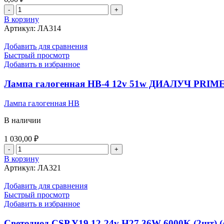
Количество
товара
В корзину
Светодиод
Артикул:
ЛА314
12v
1,2w
Добавить для сравнения
б/
Быстрый просмотр
ц
Добавить в избранное
щитка
приборов
Лампа галогенная НВ-4 12v 51w ДИАЛУЧ PRIME
(Зеленый)
Лампа галогенная HB
В наличии
1 030,00
₽
Количество
товара
В корзину
Лампа
Артикул:
ЛА321
галогенная
НВ-4
Добавить для сравнения
12v
Быстрый просмотр
51w
Добавить в избранное
ДИАЛУЧ
PRIME
Светодиод CSP Y19 12-24v H27 36W 6000K (2шт) 