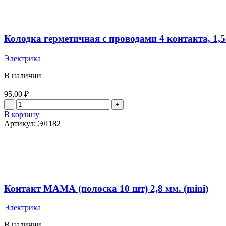
Колодка герметичная с проводами 4 контакта, 1,5
Электрика
В наличии
95,00
₽
Количество
товара
В корзину
Колодка
Артикул:
ЭЛ182
герметичная
с
проводами
4
контакта,
1,5
мм.
Контакт МАМА (полоска 10 шт) 2,8 мм. (mini)
Электрика
В наличии