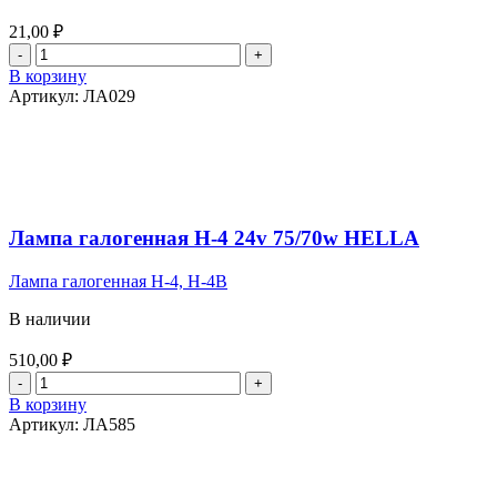
21,00
₽
Количество
товара
В корзину
Лампа
Артикул:
ЛА029
желтая
24v
5w
BA15s
Диалуч
Лампа галогенная Н-4 24v 75/70w HELLA
Лампа галогенная Н-4, H-4B
В наличии
510,00
₽
Количество
товара
В корзину
Лампа
Артикул:
ЛА585
галогенная
Н-4
24v