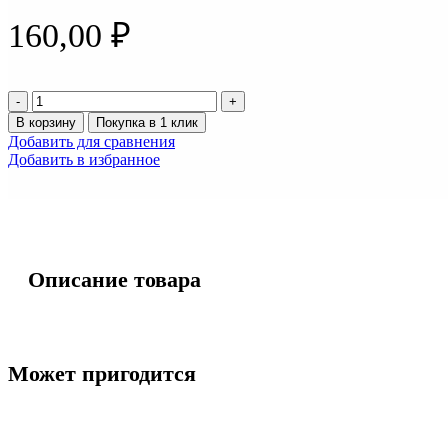
160,00
₽
Количество
товара
В корзину
Покупка в 1 клик
Лампа
Добавить для сравнения
галогенная
Добавить в избранное
Н-9
12v
65w
ДИАЛУЧ
12659
Описание товара
Может пригодится