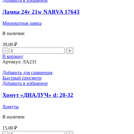
Добавить в избранное
V
(клемма-
Лампа 24v 21w NARVA 17643
клемма)
S=25
Миниватная лампа
мм.
в
В наличии
упаковке
39,00
₽
Количество
товара
В корзину
Лампа
Артикул:
ЛА231
24v
21w
Добавить для сравнения
NARVA
Быстрый просмотр
17643
Добавить в избранное
Хомут «ДИАЛУЧ» d: 20-32
Хомуты
В наличии
15,00
₽
Количество