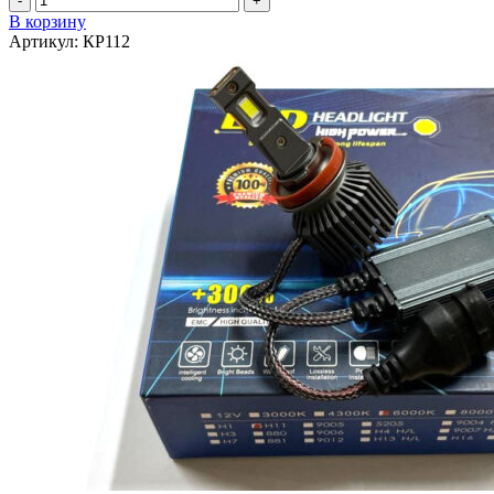
товара
В корзину
Хомут
Артикул:
КР112
"ДИАЛУЧ"
d:
20-
32