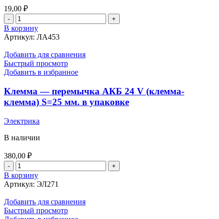
19,00
₽
Количество
товара
В корзину
Патрон
Артикул:
ЛА453
под
лампу
Добавить для сравнения
Б/
Быстрый просмотр
Ц
Добавить в избранное
1,2W
панель
Клемма — перемычка АКБ 24 V (клемма-
приборов
клемма) S=25 мм. в упаковке
(иномарки)
Т6,5
Электрика
серые
В наличии
380,00
₽
Количество
товара
В корзину
Клемма
Артикул:
ЭЛ271
-
перемычка
Добавить для сравнения
АКБ
Быстрый просмотр
24