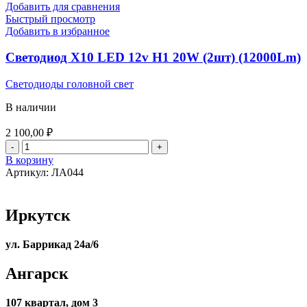
Добавить для сравнения
Быстрый просмотр
Добавить в избранное
Светодиод X10 LED 12v H1 20W (2шт) (12000Lm)
Светодиоды головной свет
В наличии
2 100,00
₽
Количество
товара
В корзину
Светодиод
Артикул:
ЛА044
X10
LED
12v
Иркутск
H1
20W
(2шт)
ул. Баррикад 24а/6
(12000Lm)
Ангарск
107 квартал, дом 3