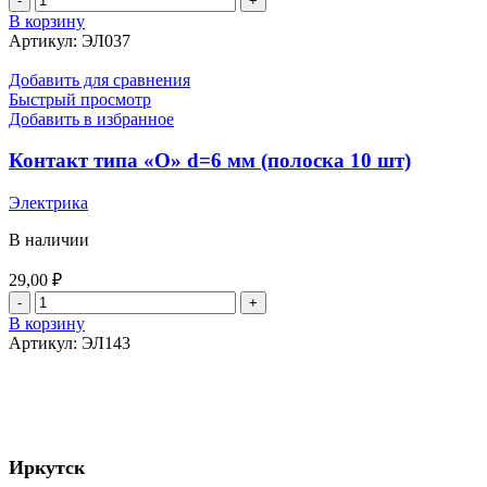
товара
В корзину
Клемма
Артикул:
ЭЛ037
АКБ
с
Добавить для сравнения
болтовым
Быстрый просмотр
зажимом
Добавить в избранное
(медная)
Контакт типа «О» d=6 мм (полоска 10 шт)
Электрика
В наличии
29,00
₽
Количество
товара
В корзину
Контакт
Артикул:
ЭЛ143
типа
"О"
d=6
мм
(полоска
10
Иркутск
шт)