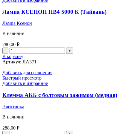
Добавить в избранное
(Белый)
2
Лампа КСЕНОН HB4 5000 К (Тайвань)
SMD
керамика
Лампа Ксенон
(28*35)
ПУЛЯ
В наличии
280,00
₽
Количество
товара
В корзину
Лампа
Артикул:
ЛА371
КСЕНОН
HB4
Добавить для сравнения
5000
Быстрый просмотр
К
Добавить в избранное
(Тайвань)
Клемма АКБ с болтовым зажимом (медная)
Электрика
В наличии
288,00
₽
Количество