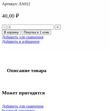
Артикул:
ЛА012
40,00
₽
Количество
товара
В корзину
Покупка в 1 клик
Лампа
Добавить для сравнения
большая
Добавить в избранное
б.цок
12v
21w
ДИАЛУЧ
92216
Описание товара
Может пригодится
Добавить для сравнения
Быстрый просмотр