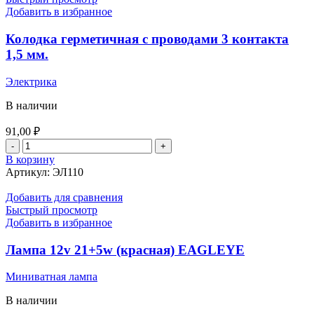
Добавить в избранное
Колодка герметичная с проводами 3 контакта
1,5 мм.
Электрика
В наличии
91,00
₽
Количество
товара
В корзину
Колодка
Артикул:
ЭЛ110
герметичная
с
Добавить для сравнения
проводами
Быстрый просмотр
3
Добавить в избранное
контакта
1,5
Лампа 12v 21+5w (красная) EAGLEYE
мм.
Миниватная лампа
В наличии