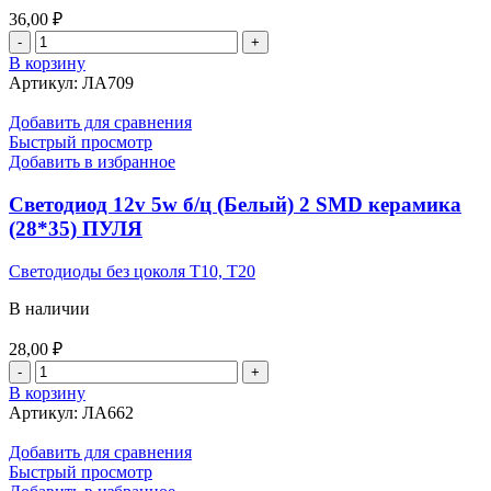
36,00
₽
Количество
товара
В корзину
Лампа
Артикул:
ЛА709
12v
21+5w
Добавить для сравнения
(красная)
Быстрый просмотр
EAGLEYE
Добавить в избранное
Светодиод 12v 5w б/ц (Белый) 2 SMD керамика
(28*35) ПУЛЯ
Светодиоды без цоколя T10, T20
В наличии
28,00
₽
Количество
товара
В корзину
Светодиод
Артикул:
ЛА662
12v
5w
Добавить для сравнения
б/
Быстрый просмотр
ц